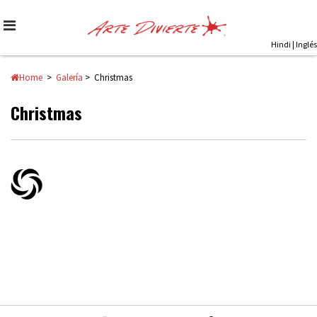
Skip
to
content
Hindi
|
Inglés
Home
>
Galería
> Christmas
Christmas
Flickr Album Gallery Powered By: